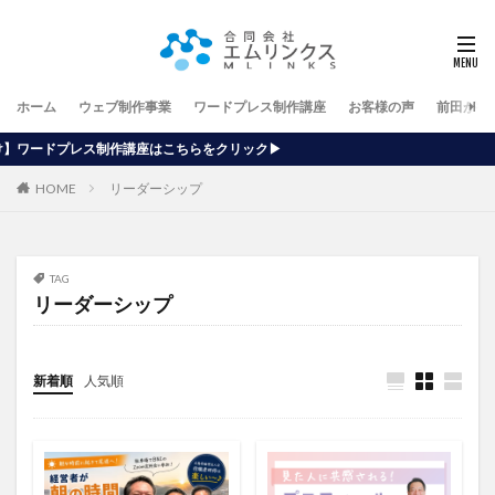
ホーム
ウェブ制作事業
ワードプレス制作講座
お客様の声
前田が行
座はこちらをクリック▶
HOME
リーダーシップ
TAG
リーダーシップ
新着順
人気順