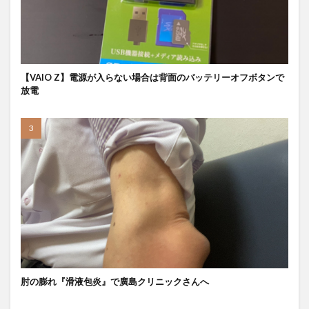
【VAIO Z】電源が入らない場合は背面のバッテリーオフボタンで
放電
肘の膨れ『滑液包炎』で廣島クリニックさんへ