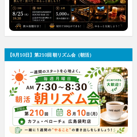
【8月10日】第210回 朝リズム会（朝活）