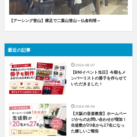
【アーシング登山】裸足で二葉山登山～仏舎利塔～
最近の記事
2026-08-07
【BNIイベント当日】今期もメ
ンバーリストの冊子を作らせて
いただきました！
2026-08-06
【大阪の音楽教室】ホームペー
ジからのお問い合わせが増加！
生徒数が20名から27名になっ
た嬉しいご報告