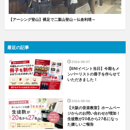
【アーシング登山】裸足で二葉山登山～仏舎利塔～
最近の記事
2026-08-07
【BNIイベント当日】今期もメ
ンバーリストの冊子を作らせて
いただきました！
2026-08-06
【大阪の音楽教室】ホームペー
ジからのお問い合わせが増加！
生徒数が20名から27名になっ
た嬉しいご報告