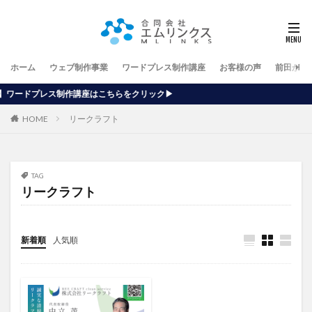
ホーム
ウェブ制作事業
ワードプレス制作講座
お客様の声
前田が行
座はこちらをクリック▶
HOME
リークラフト
TAG
リークラフト
新着順
人気順