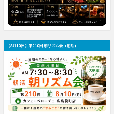
【8月10日】第210回 朝リズム会（朝活）