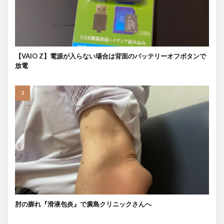
【VAIO Z】電源が入らない場合は背面のバッテリーオフボタンで
放電
肘の膨れ『滑液包炎』で廣島クリニックさんへ