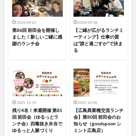
2026-04-23
2026-04-18
第86回 前田会を開催し
【ご縁が広がるランチミ
ました！新しいご縁に感
ーティング】仕事の質
謝のランチ会
は“誰と過ごすか”で決ま
る
2025-11-19
2025-10-05
残り4名！来週開催 第81
【広島異業種交流ランチ
回 前田会（ゆるっとラ
会】第80回 前田会のお
ンチ会）四毒抜き弁当で
知らせ（goodspoon シ
ゆるっと人脈づくり
ミント広島店）