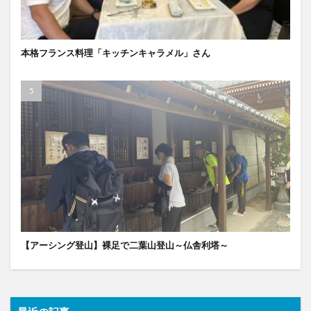
本格フランス料理「キッチンキャラメル」さん
【アーシング登山】裸足で二葉山登山～仏舎利塔～