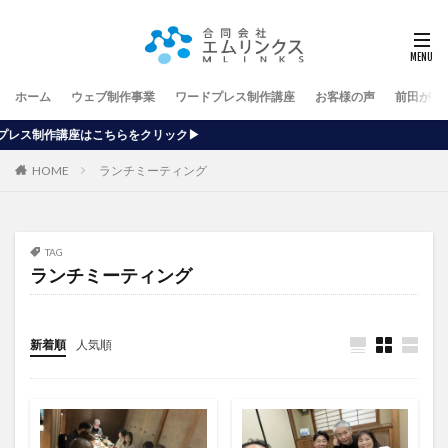
ホーム
ウェブ制作事業
ワードプレス制作講座
お客様の声
前田が行
をクリック▶
HOME
ランチミーティング
TAG
ランチミーティング
新着順
人気順