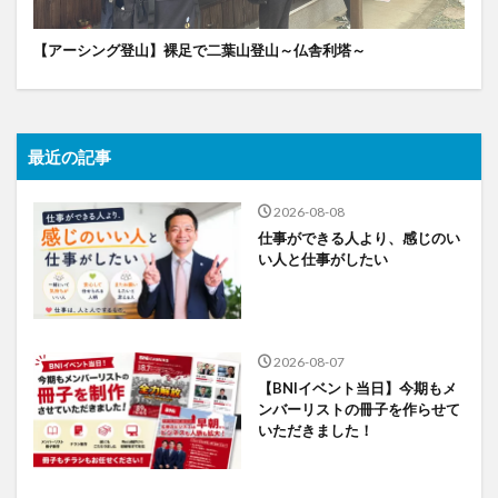
【アーシング登山】裸足で二葉山登山～仏舎利塔～
最近の記事
2026-08-08
仕事ができる人より、感じのい
い人と仕事がしたい
2026-08-07
【BNIイベント当日】今期もメ
ンバーリストの冊子を作らせて
いただきました！