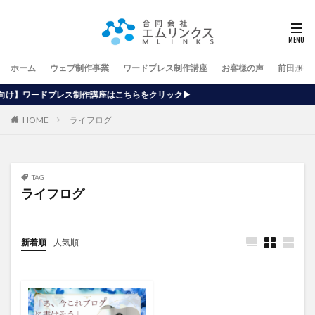
ホーム
ウェブ制作事業
ワードプレス制作講座
お客様の声
前田が行
作講座はこちらをクリック▶
HOME
ライフログ
TAG
ライフログ
新着順
人気順