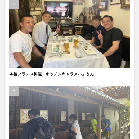
本格フランス料理「キッチンキャラメル」さん