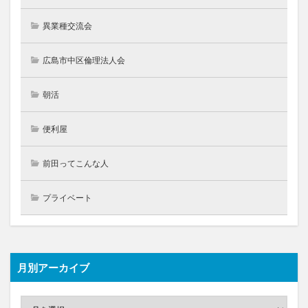
異業種交流会
広島市中区倫理法人会
朝活
便利屋
前田ってこんな人
プライベート
月別アーカイブ