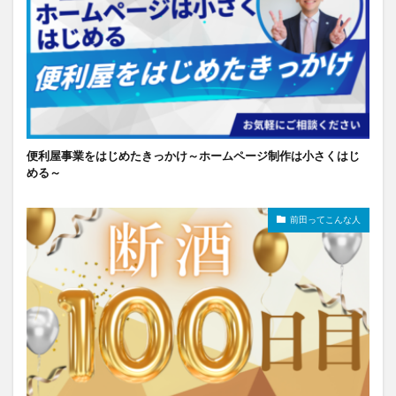
便利屋事業をはじめたきっかけ～ホームページ制作は小さくはじ
める～
前田ってこんな人