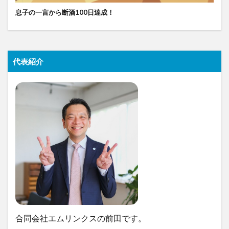
息子の一言から断酒100日達成！
代表紹介
合同会社エムリンクスの前田です。