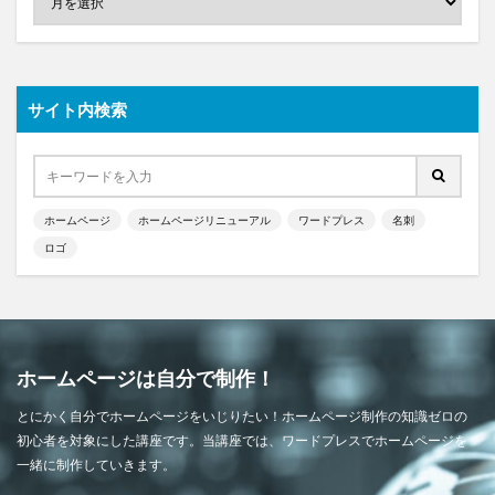
サイト内検索
ホームページ
ホームページリニューアル
ワードプレス
名刺
ロゴ
ホームページは自分で制作！
とにかく自分でホームページをいじりたい！ホームページ制作の知識ゼロの
初心者を対象にした講座です。当講座では、ワードプレスでホームページを
一緒に制作していきます。