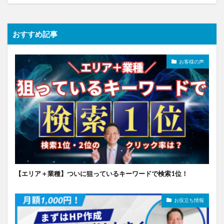
おすすめ記事
お客様の声
【エリア＋業種】ついに狙っているキーワードで検索1位！
お役立ち情報