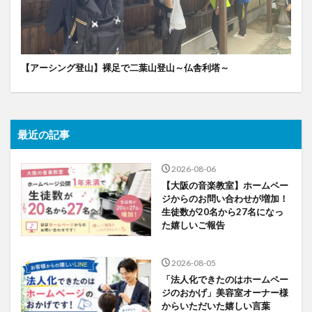
【アーシング登山】裸足で二葉山登山～仏舎利塔～
最近の記事
2026-08-06
【大阪の音楽教室】ホームペー
ジからのお問い合わせが増加！
生徒数が20名から27名になっ
た嬉しいご報告
2026-08-05
「法人化できたのはホームペー
ジのおかげ」美容室オーナー様
からいただいた嬉しい言葉