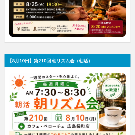
【8月10日】第210回 朝リズム会（朝活）