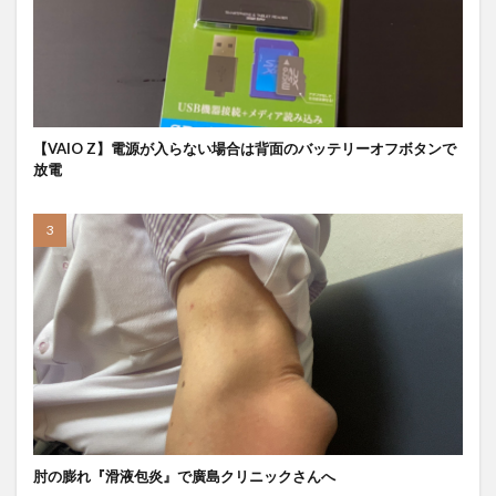
【VAIO Z】電源が入らない場合は背面のバッテリーオフボタンで
放電
肘の膨れ『滑液包炎』で廣島クリニックさんへ