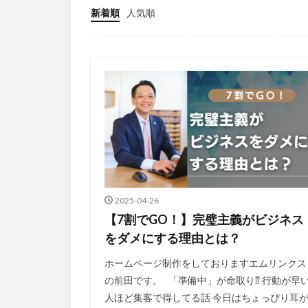
新着順
人気順
2025-04-26
【7割でGO！】完璧主義がビジネス
をダメにする理由とは？
ホームページ制作をしておりますエムリンクス
の前田です。 「準備中」が命取り⁉ 行動が早
人ほど集客で得してる話 今日はちょっぴり耳