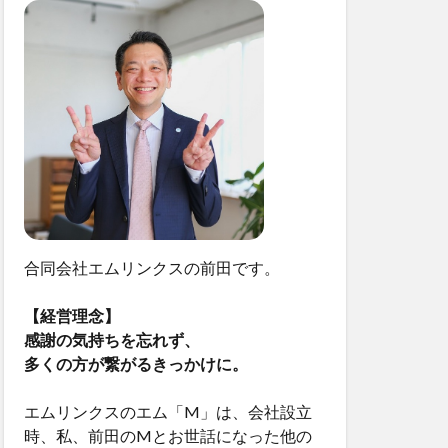
合同会社エムリンクスの前田です。
【経営理念】
感謝の気持ちを忘れず、
多くの方が繋がるきっかけに。
エムリンクスのエム「M」は、会社設立
時、私、前田のMとお世話になった他の