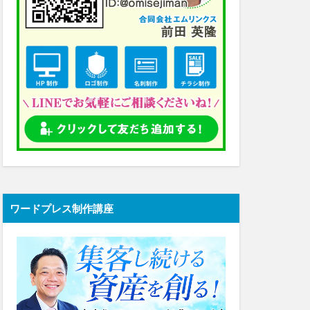
ワードプレス制作講座