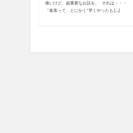
痛いけど、超重要なお話を。 それは・・・
「集客って、とにかく“早くやったも […]