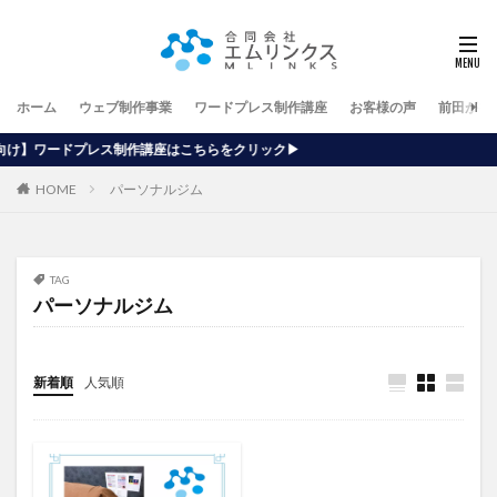
ホーム
ウェブ制作事業
ワードプレス制作講座
お客様の声
前田が行
作講座はこちらをクリック▶
HOME
パーソナルジム
TAG
パーソナルジム
新着順
人気順