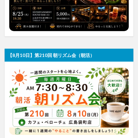
【8月10日】第210回 朝リズム会（朝活）