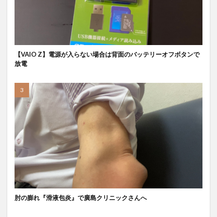
【VAIO Z】電源が入らない場合は背面のバッテリーオフボタンで
放電
肘の膨れ『滑液包炎』で廣島クリニックさんへ