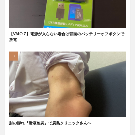
【VAIO Z】電源が入らない場合は背面のバッテリーオフボタンで
放電
肘の膨れ『滑液包炎』で廣島クリニックさんへ