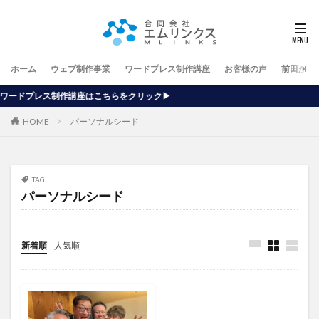
ホーム
ウェブ制作事業
ワードプレス制作講座
お客様の声
前田が行
はこちらをクリック▶
HOME
パーソナルシード
TAG
パーソナルシード
新着順
人気順