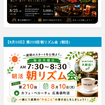
【8月10日】第210回 朝リズム会（朝活）