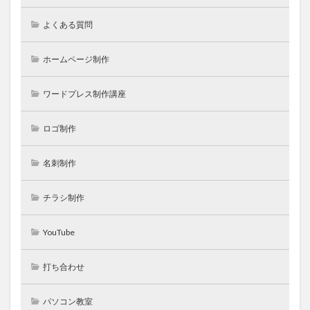
よくある質問
ホームページ制作
ワードプレス制作講座
ロゴ制作
名刺制作
チラシ制作
YouTube
打ち合わせ
パソコン教室