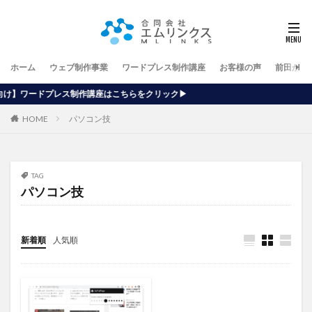
ホーム
ウェブ制作事業
ワードプレス制作講座
お客様の声
前田が行
講座はこちらをクリック▶
HOME
パソコン技
TAG
パソコン技
新着順
人気順