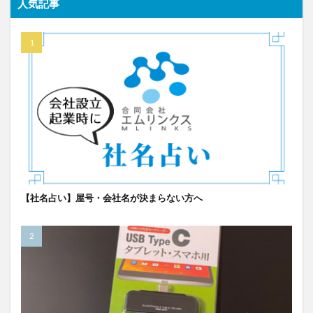
人気記事
【社名占い】屋号・会社名が決まらない方へ