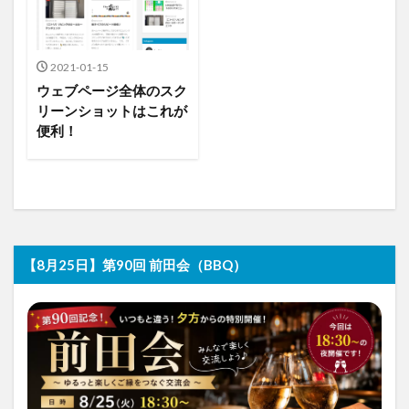
2021-01-15
ウェブページ全体のスク
リーンショットはこれが
便利！
【8月25日】第90回 前田会（BBQ）