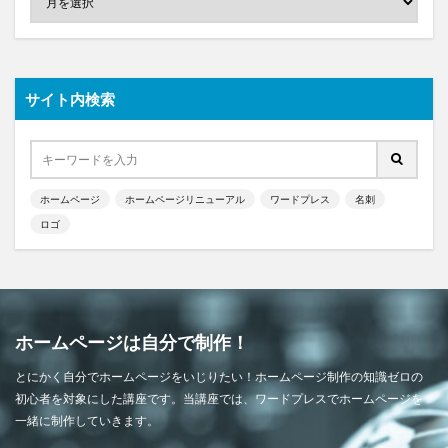
サイト内検索
ホームページ
ホームページリニューアル
ワードプレス
名刺
ロゴ
ホームページは自分で制作！
とにかく自分でホームページをいじりたい！ホームページ制作の知識ゼロの
初心者を対象にした講座です。当講座では、ワードプレスでホームページを
一緒に制作していきます。