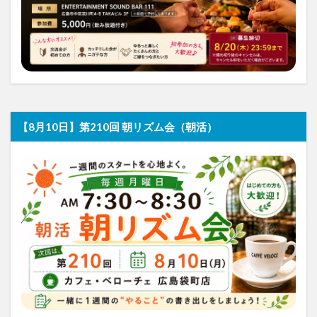
【8月10日】第210回 朝リズム会（朝活）