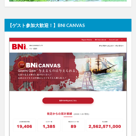
【ゲスト参加大歓迎！】BNI CANVAS