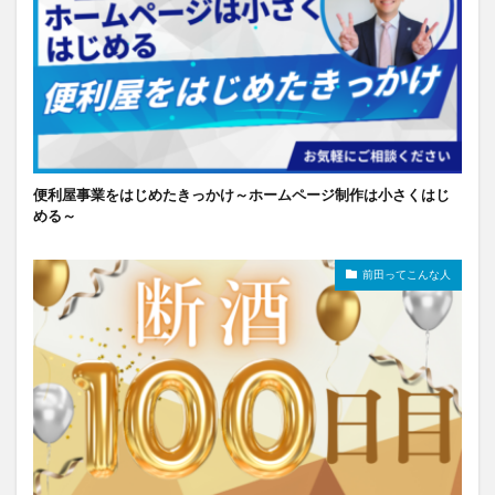
便利屋事業をはじめたきっかけ～ホームページ制作は小さくはじ
める～
前田ってこんな人