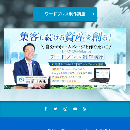
ワードプレス制作講座