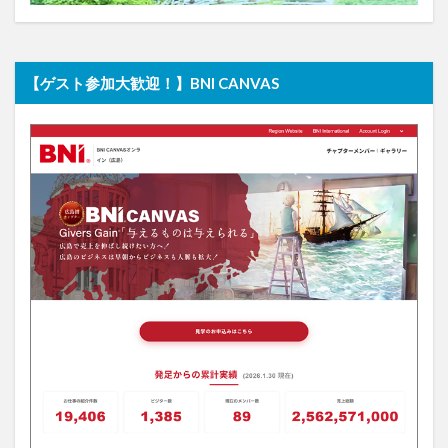
【ゲスト参加大歓迎！】BNI CANVAS