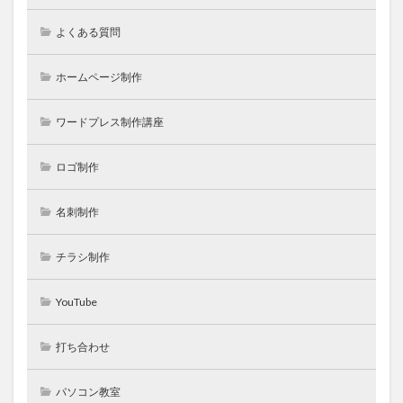
よくある質問
ホームページ制作
ワードプレス制作講座
ロゴ制作
名刺制作
チラシ制作
YouTube
打ち合わせ
パソコン教室