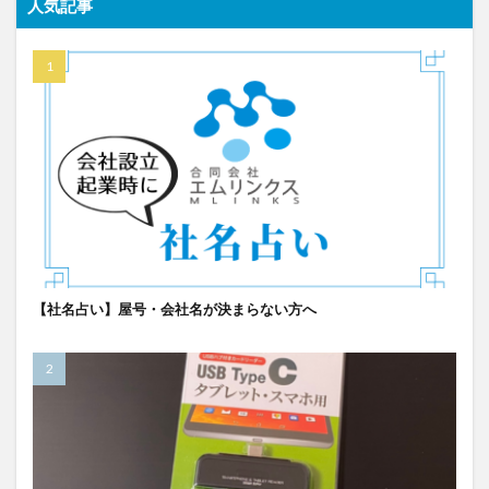
人気記事
【社名占い】屋号・会社名が決まらない方へ