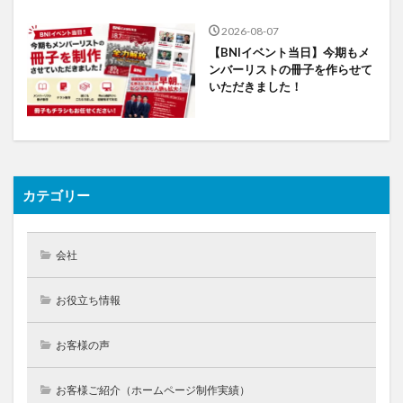
2026-08-07
【BNIイベント当日】今期もメ
ンバーリストの冊子を作らせて
いただきました！
カテゴリー
会社
お役立ち情報
お客様の声
お客様ご紹介（ホームページ制作実績）