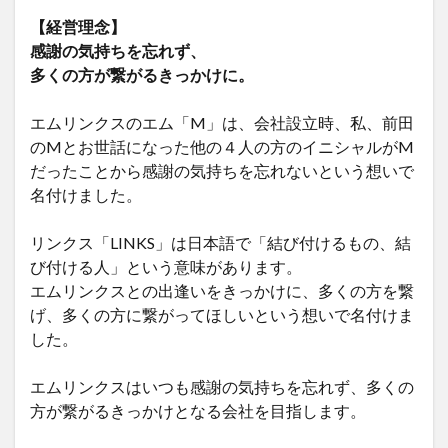
【経営理念】
感謝の気持ちを忘れず、
多くの方が繋がるきっかけに。
エムリンクスのエム「M」は、会社設立時、私、前田
のMとお世話になった他の４人の方のイニシャルがM
だったことから感謝の気持ちを忘れないという想いで
名付けました。
リンクス「LINKS」は日本語で「結び付けるもの、結
び付ける人」という意味があります。
エムリンクスとの出逢いをきっかけに、多くの方を繋
げ、多くの方に繋がってほしいという想いで名付けま
した。
エムリンクスはいつも感謝の気持ちを忘れず、多くの
方が繋がるきっかけとなる会社を目指します。