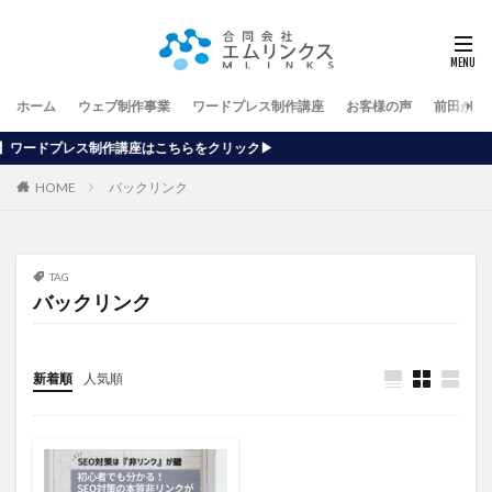
ホーム
ウェブ制作事業
ワードプレス制作講座
お客様の声
前田が行
座はこちらをクリック▶
HOME
バックリンク
TAG
バックリンク
新着順
人気順