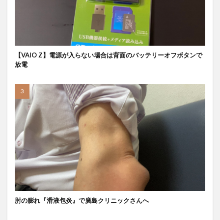
【VAIO Z】電源が入らない場合は背面のバッテリーオフボタンで
放電
肘の膨れ『滑液包炎』で廣島クリニックさんへ