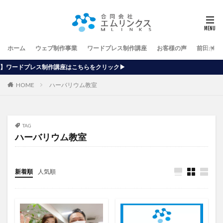
ホーム
ウェブ制作事業
ワードプレス制作講座
お客様の声
前田が行
座はこちらをクリック▶
HOME
ハーバリウム教室
TAG
ハーバリウム教室
新着順
人気順