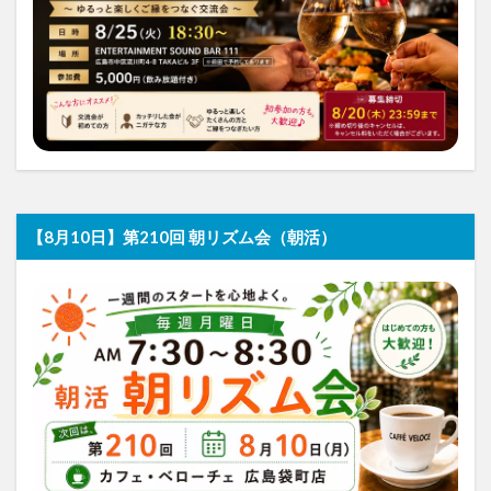
【8月10日】第210回 朝リズム会（朝活）