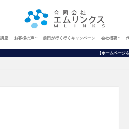
作講座
お客様の声
前田が行く行くキャンペーン
会社概要
エステサロンオーナー様
ホームページから
ブログから
アメブロから
経営理念
【ホームページを自分で作りたい方