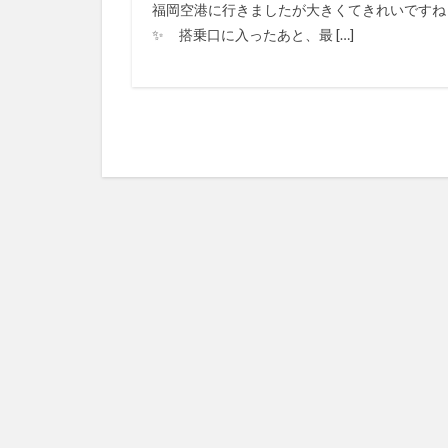
福岡空港に行きましたが大きくてきれいですね
✨ 搭乗口に入ったあと、最 […]