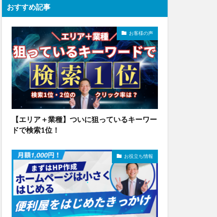
おすすめ記事
お客様の声
【エリア＋業種】ついに狙っているキーワー
ドで検索1位！
お役立ち情報