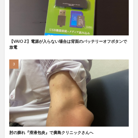
【VAIO Z】電源が入らない場合は背面のバッテリーオフボタンで
放電
肘の膨れ『滑液包炎』で廣島クリニックさんへ