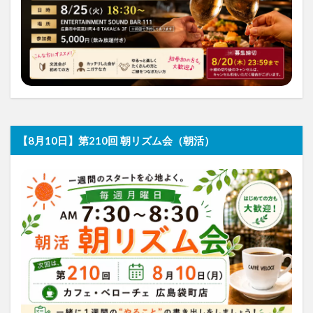
【8月10日】第210回 朝リズム会（朝活）