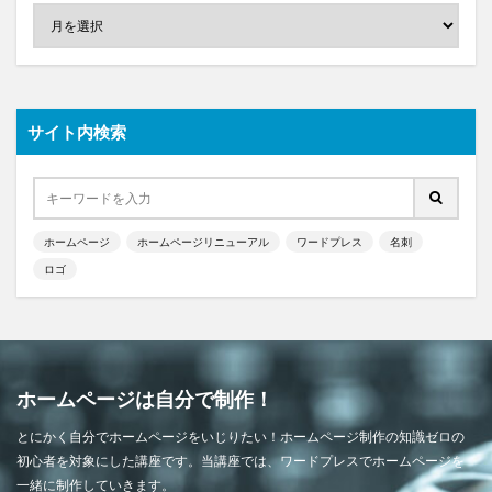
サイト内検索
ホームページ
ホームページリニューアル
ワードプレス
名刺
ロゴ
ホームページは自分で制作！
とにかく自分でホームページをいじりたい！ホームページ制作の知識ゼロの
初心者を対象にした講座です。当講座では、ワードプレスでホームページを
一緒に制作していきます。