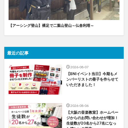
【アーシング登山】裸足で二葉山登山～仏舎利塔～
最近の記事
2026-08-07
【BNIイベント当日】今期もメ
ンバーリストの冊子を作らせて
いただきました！
2026-08-06
【大阪の音楽教室】ホームペー
ジからのお問い合わせが増加！
生徒数が20名から27名になっ