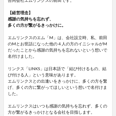
合同会社エムリンクスの前田です。
【経営理念】
感謝の気持ちを忘れず、
多くの方が繋がるきっかけに。
エムリンクスのエム「M」は、会社設立時、私、前田
のMとお世話になった他の４人の方のイニシャルがM
だったことから感謝の気持ちを忘れないという想いで
名付けました。
リンクス「LINKS」は日本語で「結び付けるもの、結
び付ける人」という意味があります。
エムリンクスとの出逢いをきっかけに、多くの方を繋
げ、多くの方に繋がってほしいという想いで名付けま
した。
エムリンクスはいつも感謝の気持ちを忘れず、多くの
方が繋がるきっかけとなる会社を目指します。