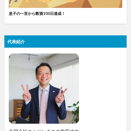
息子の一言から断酒100日達成！
代表紹介