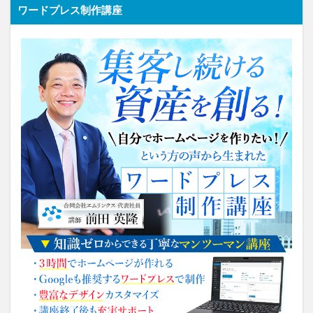
ワードプレス制作講座