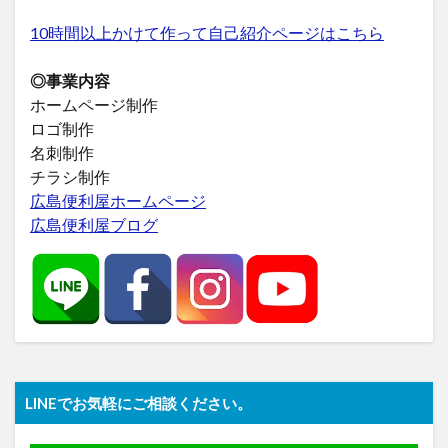
10時間以上かけて作って自己紹介ページはこちら
◎事業内容
ホームページ制作
ロゴ制作
名刺制作
チラシ制作
広島便利屋ホームページ
広島便利屋ブログ
LINEでお気軽にご相談ください。