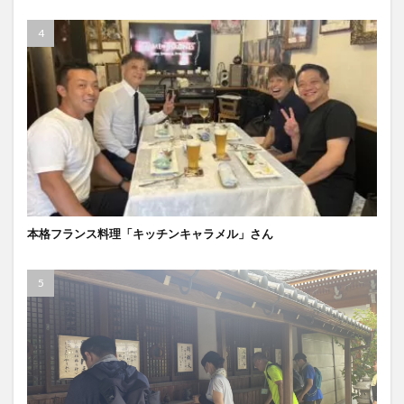
本格フランス料理「キッチンキャラメル」さん