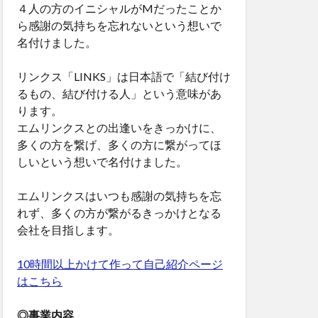
４人の方のイニシャルがMだったことか
ら感謝の気持ちを忘れないという想いで
名付けました。
リンクス「LINKS」は日本語で「結び付け
るもの、結び付ける人」という意味があ
ります。
エムリンクスとの出逢いをきっかけに、
多くの方を繋げ、多くの方に繋がってほ
しいという想いで名付けました。
エムリンクスはいつも感謝の気持ちを忘
れず、多くの方が繋がるきっかけとなる
会社を目指します。
10時間以上かけて作って自己紹介ページ
はこちら
◎事業内容