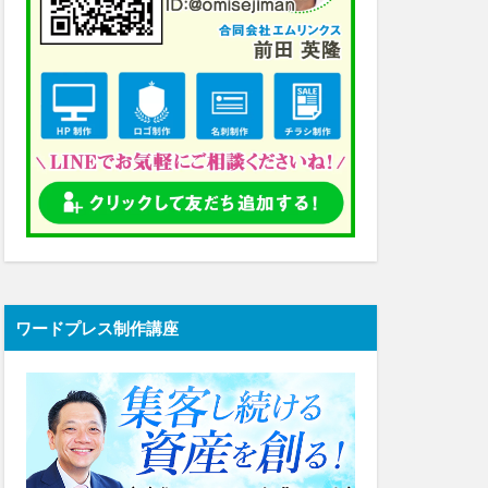
ワードプレス制作講座