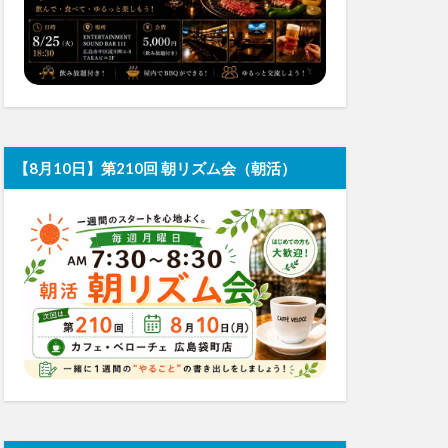
【8月10日】第210回 朝リズム会（朝活）