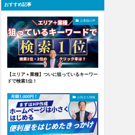
おすすめ記事
お客様の声
【エリア＋業種】ついに狙っているキーワー
ドで検索1位！
お役立ち情報