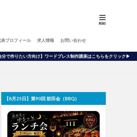
代表プロフィール
求人情報
お問い合わせ
け】ワードプレス制作講座はこちらをクリック▶
【8月25日】第90回 前田会（BBQ）