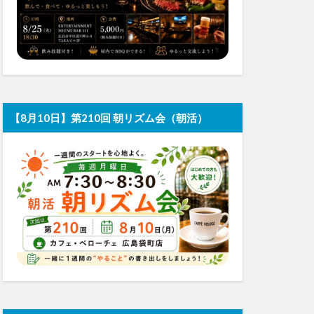
【8月10日】第210回 朝リズム会（朝活）