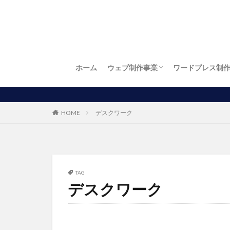
ホーム
ウェブ制作事業
ワードプレス制
お店自慢
繁盛店
ワードプレス制作
LP制作（ランディングページ制作）
ロゴ制作
名刺制作
チラシ制作
お得！開業パック
パソコン出張訪問設定サービス
HOME
デスクワーク
TAG
デスクワーク