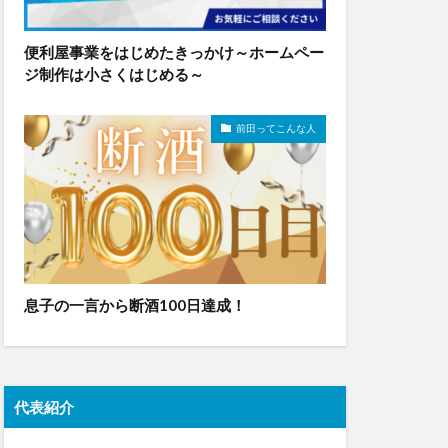
便利屋事業をはじめたきっかけ～ホームペー
ジ制作は小さくはじめる～
前田ってこんな人
息子の一言から断酒100日達成！
代表紹介