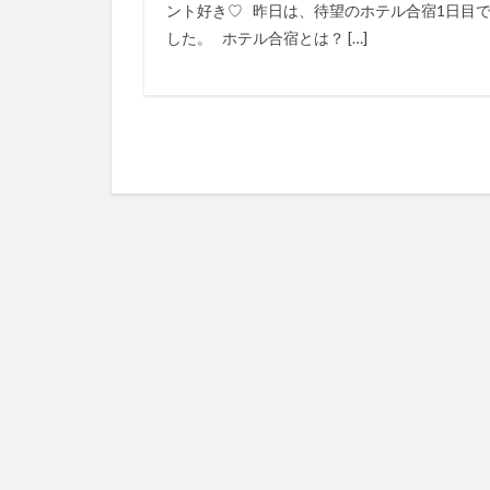
ント好き♡ 昨日は、待望のホテル合宿1日目
した。 ホテル合宿とは？ […]