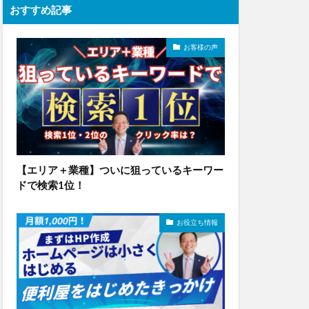
おすすめ記事
お客様の声
【エリア＋業種】ついに狙っているキーワー
ドで検索1位！
お役立ち情報