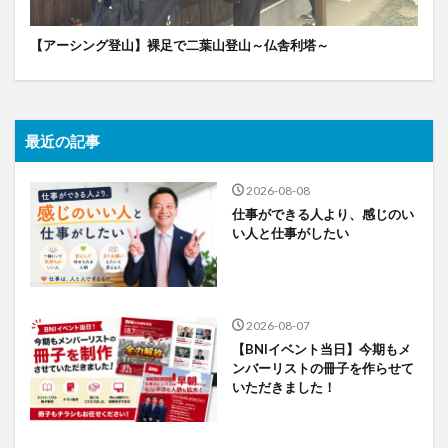
【アーシング登山】裸足で二葉山登山～仏舎利塔～
最近の記事
2026-08-08
仕事ができる人より、感じのい
い人と仕事がしたい
2026-08-07
【BNIイベント当日】今期もメ
ンバーリストの冊子を作らせて
いただきました！