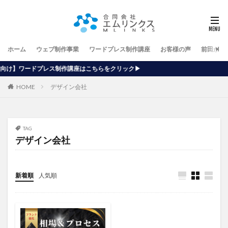
ホーム
ウェブ制作事業
ワードプレス制作講座
お客様の声
前田が行
作講座はこちらをクリック▶
HOME
デザイン会社
TAG
デザイン会社
新着順
人気順