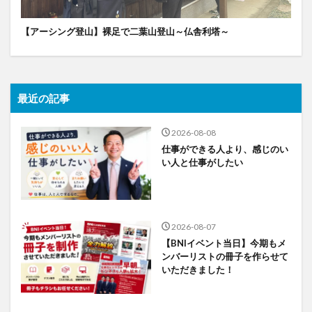
【アーシング登山】裸足で二葉山登山～仏舎利塔～
最近の記事
2026-08-08
仕事ができる人より、感じのい
い人と仕事がしたい
2026-08-07
【BNIイベント当日】今期もメ
ンバーリストの冊子を作らせて
いただきました！