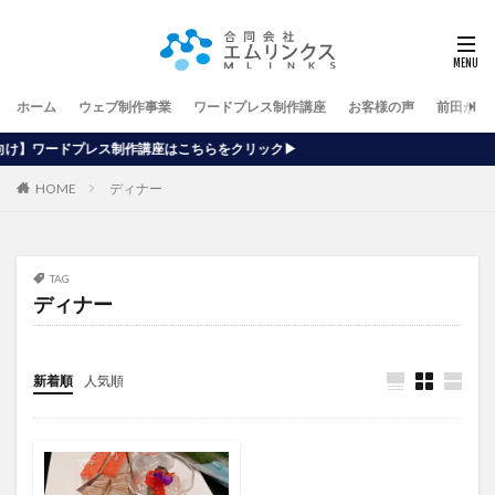
ホーム
ウェブ制作事業
ワードプレス制作講座
お客様の声
前田が行
講座はこちらをクリック▶
HOME
ディナー
TAG
ディナー
新着順
人気順