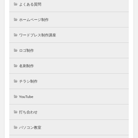
よくある質問
ホームページ制作
ワードプレス制作講座
ロゴ制作
名刺制作
チラシ制作
YouTube
打ち合わせ
パソコン教室