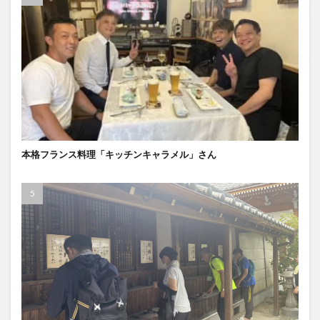
本格フランス料理「キッチンキャラメル」さん