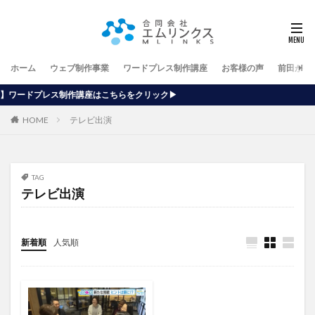
ホーム
ウェブ制作事業
ワードプレス制作講座
お客様の声
前田が行
座はこちらをクリック▶
HOME
テレビ出演
TAG
テレビ出演
新着順
人気順