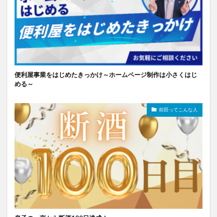
便利屋事業をはじめたきっかけ～ホームページ制作は小さくはじ
める～
前田ってこんな人