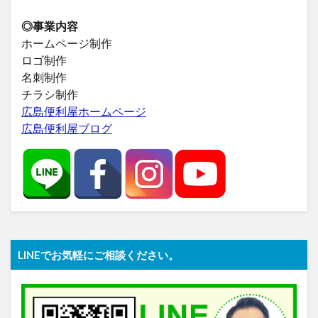
◎事業内容
ホームページ制作
ロゴ制作
名刺制作
チラシ制作
広島便利屋ホームページ
広島便利屋ブログ
LINEでお気軽にご相談ください。