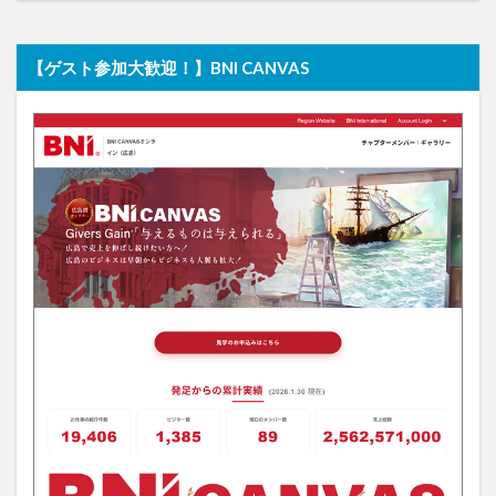
【ゲスト参加大歓迎！】BNI CANVAS