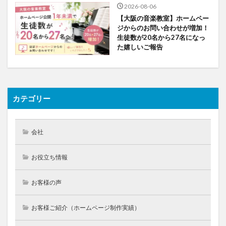
2026-08-06
【大阪の音楽教室】ホームペー
ジからのお問い合わせが増加！
生徒数が20名から27名になっ
た嬉しいご報告
カテゴリー
会社
お役立ち情報
お客様の声
お客様ご紹介（ホームページ制作実績）