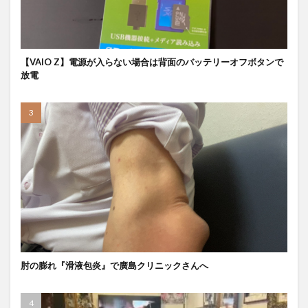
【VAIO Z】電源が入らない場合は背面のバッテリーオフボタンで
放電
肘の膨れ『滑液包炎』で廣島クリニックさんへ