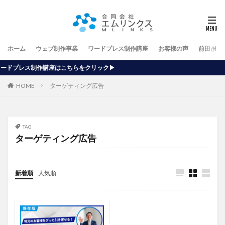
ホーム
ウェブ制作事業
ワードプレス制作講座
お客様の声
前田が行
こちらをクリック▶
HOME
ターゲティング広告
TAG
ターゲティング広告
新着順
人気順