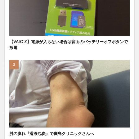
【VAIO Z】電源が入らない場合は背面のバッテリーオフボタンで
放電
肘の膨れ『滑液包炎』で廣島クリニックさんへ