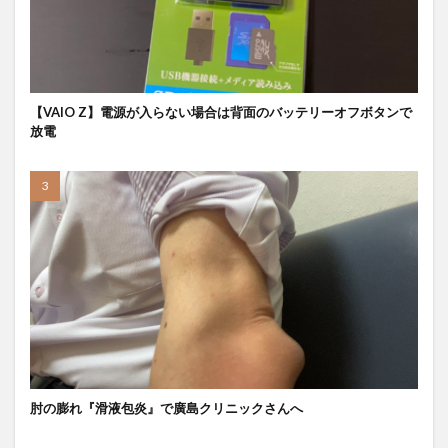
【VAIO Z】電源が入らない場合は背面のバッテリーオフボタンで
放電
肘の膨れ『滑液包炎』で廣島クリニックさんへ