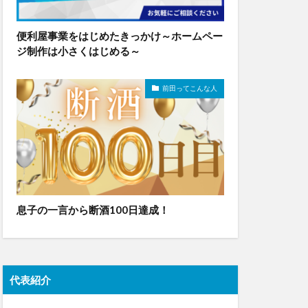
便利屋事業をはじめたきっかけ～ホームペー
ジ制作は小さくはじめる～
前田ってこんな人
息子の一言から断酒100日達成！
代表紹介