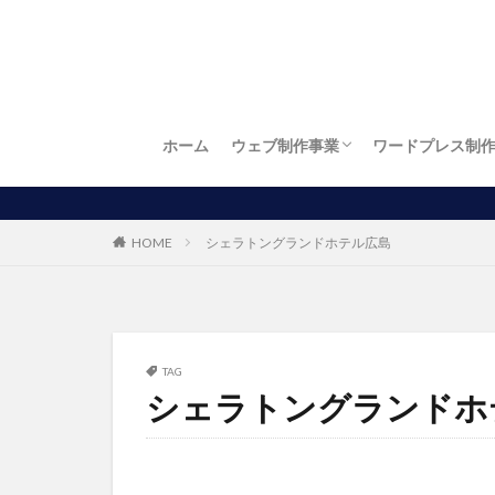
ホーム
ウェブ制作事業
ワードプレス制
お店自慢
繁盛店
ワードプレス制作
LP制作（ランディングページ制作）
ロゴ制作
名刺制作
チラシ制作
お得！開業パック
パソコン出張訪問設定サービス
HOME
シェラトングランドホテル広島
TAG
シェラトングランドホ