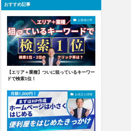
おすすめ記事
お客様の声
【エリア＋業種】ついに狙っているキーワー
ドで検索1位！
お役立ち情報