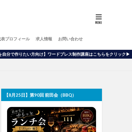
代表プロフィール
求人情報
お問い合わせ
向け】ワードプレス制作講座はこちらをクリック▶
【8月25日】第90回 前田会（BBQ）