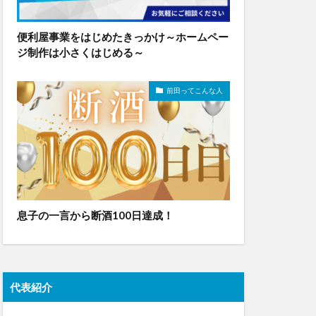
便利屋事業をはじめたきっかけ～ホームペー
ジ制作は小さくはじめる～
前田ってこんな人
息子の一言から断酒100日達成！
代表紹介