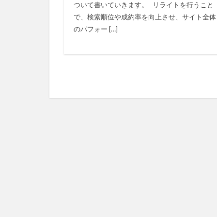
ついて書いていきます。 リライトを行うこと
で、検索順位や成約率を向上させ、サイト全体
のパフォー […]