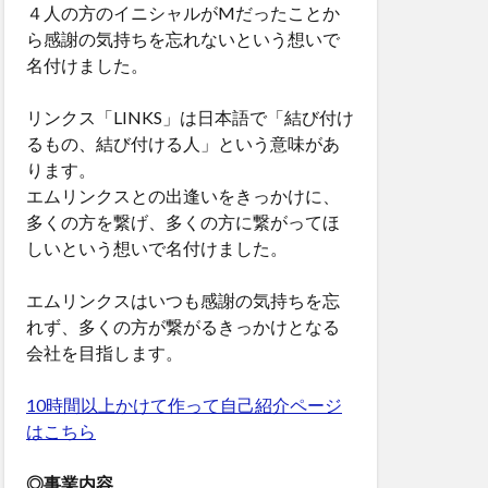
４人の方のイニシャルがMだったことか
ら感謝の気持ちを忘れないという想いで
名付けました。
リンクス「LINKS」は日本語で「結び付け
るもの、結び付ける人」という意味があ
ります。
エムリンクスとの出逢いをきっかけに、
多くの方を繋げ、多くの方に繋がってほ
しいという想いで名付けました。
エムリンクスはいつも感謝の気持ちを忘
れず、多くの方が繋がるきっかけとなる
会社を目指します。
10時間以上かけて作って自己紹介ページ
はこちら
◎事業内容