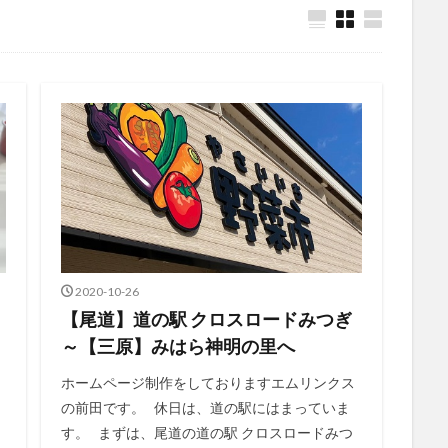
2020-10-26
【尾道】道の駅 クロスロードみつぎ
～【三原】みはら神明の里へ
ホームページ制作をしておりますエムリンクス
の前田です。 休日は、道の駅にはまっていま
す。 まずは、尾道の道の駅 クロスロードみつ