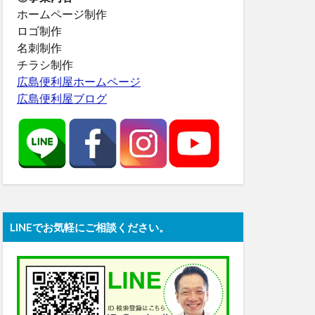
ホームページ制作
ロゴ制作
名刺制作
チラシ制作
広島便利屋ホームページ
広島便利屋ブログ
LINEでお気軽にご相談ください。