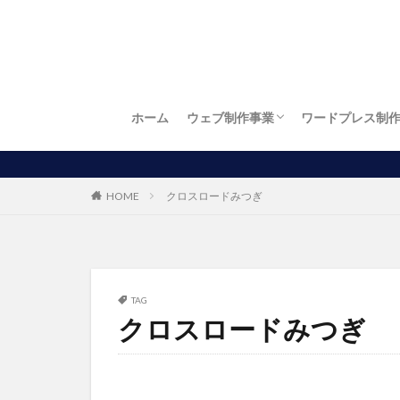
ホーム
ウェブ制作事業
ワードプレス制
お店自慢
繁盛店
ワードプレス制作
LP制作（ランディングページ制作）
ロゴ制作
名刺制作
チラシ制作
お得！開業パック
パソコン出張訪問設定サービス
HOME
クロスロードみつぎ
TAG
クロスロードみつぎ