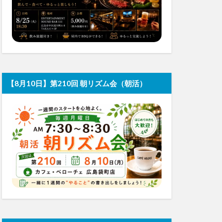
【8月10日】第210回 朝リズム会（朝活）