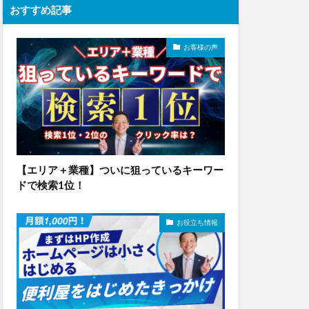
おすすめ記事
お客様の声
【エリア＋業種】ついに狙っているキーワー
ドで検索1位！
お役立ち情報