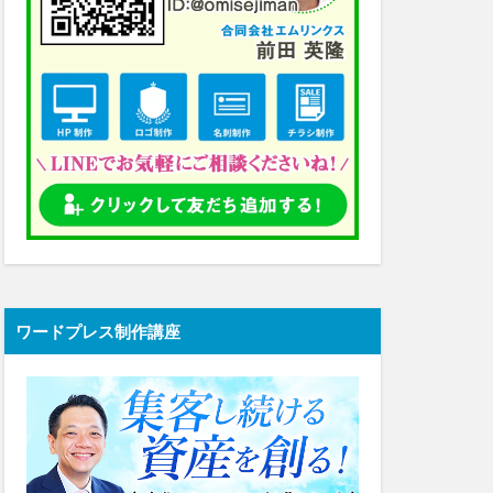
ワードプレス制作講座