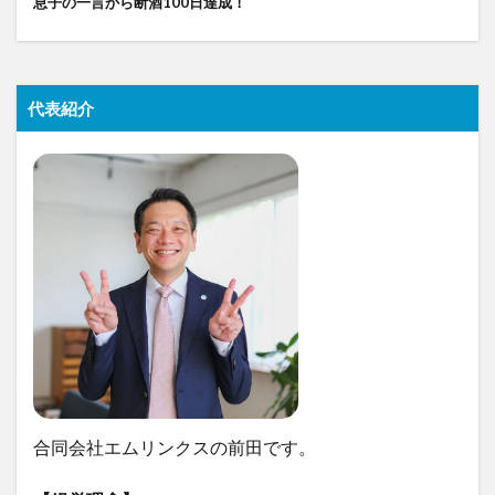
息子の一言から断酒100日達成！
代表紹介
合同会社エムリンクスの前田です。