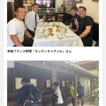
本格フランス料理「キッチンキャラメル」さん