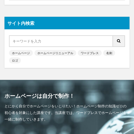
サイト内検索
ホームページ
ホームページリニューアル
ワードプレス
名刺
ロゴ
ホームページは自分で制作！
とにかく自分でホームページをいじりたい！ホームページ制作の知識ゼロの
初心者を対象にした講座です。当講座では、ワードプレスでホームページを
一緒に制作していきます。