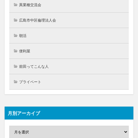
異業種交流会
広島市中区倫理法人会
朝活
便利屋
前田ってこんな人
プライベート
月別アーカイブ