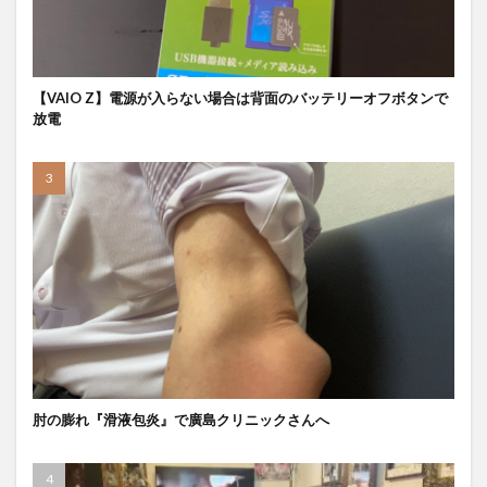
【VAIO Z】電源が入らない場合は背面のバッテリーオフボタンで
放電
肘の膨れ『滑液包炎』で廣島クリニックさんへ