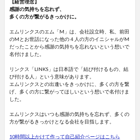
【経営理念】
感謝の気持ちを忘れず、
多くの方が繋がるきっかけに。
エムリンクスのエム「M」は、会社設立時、私、前田
のMとお世話になった他の４人の方のイニシャルがM
だったことから感謝の気持ちを忘れないという想いで
名付けました。
リンクス「LINKS」は日本語で「結び付けるもの、結
び付ける人」という意味があります。
エムリンクスとの出逢いをきっかけに、多くの方を繋
げ、多くの方に繋がってほしいという想いで名付けま
した。
エムリンクスはいつも感謝の気持ちを忘れず、多くの
方が繋がるきっかけとなる会社を目指します。
10時間以上かけて作って自己紹介ページはこちら