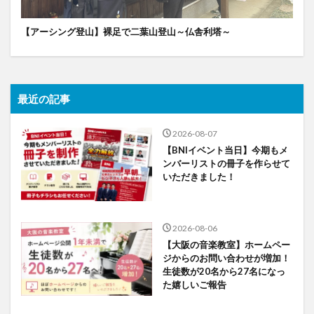
【アーシング登山】裸足で二葉山登山～仏舎利塔～
最近の記事
2026-08-07
【BNIイベント当日】今期もメ
ンバーリストの冊子を作らせて
いただきました！
2026-08-06
【大阪の音楽教室】ホームペー
ジからのお問い合わせが増加！
生徒数が20名から27名になっ
た嬉しいご報告