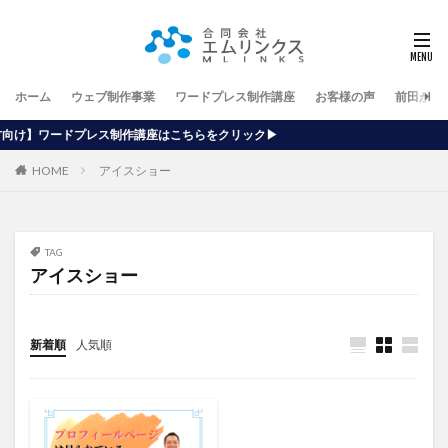
ホーム
ウェブ制作事業
ワードプレス制作講座
お客様の声
前田が行
作講座はこちらをクリック▶
HOME
アイスショー
TAG
アイスショー
新着順
人気順