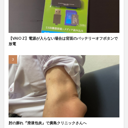
【VAIO Z】電源が入らない場合は背面のバッテリーオフボタンで
放電
肘の膨れ『滑液包炎』で廣島クリニックさんへ