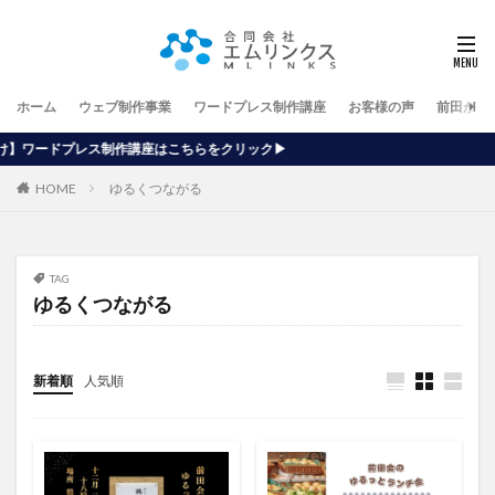
ホーム
ウェブ制作事業
ワードプレス制作講座
お客様の声
前田が行
座はこちらをクリック▶
HOME
ゆるくつながる
TAG
ゆるくつながる
新着順
人気順