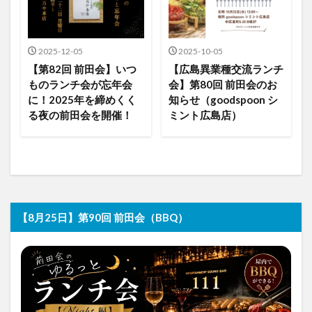
2025-12-05
2025-10-05
【第82回 前田会】いつ
【広島異業種交流ランチ
ものランチ会が忘年会
会】第80回 前田会のお
に！2025年を締めくく
知らせ（goodspoon シ
る夜の前田会を開催！
ミント広島店）
【8月25日】第90回 前田会（BBQ）