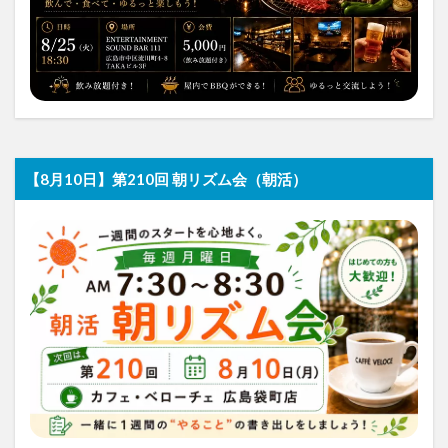
【8月10日】第210回 朝リズム会（朝活）