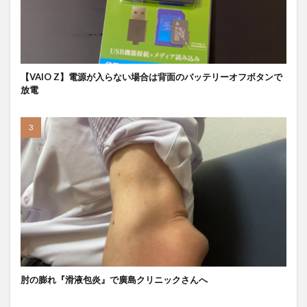
【VAIO Z】電源が入らない場合は背面のバッテリーオフボタンで
放電
肘の膨れ『滑液包炎』で廣島クリニックさんへ