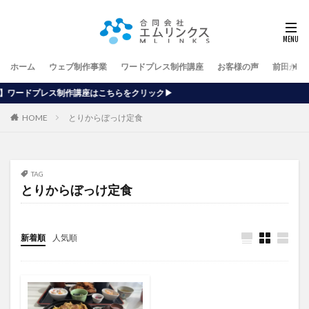
ホーム
ウェブ制作事業
ワードプレス制作講座
お客様の声
前田が行
座はこちらをクリック▶
HOME
とりからぼっけ定食
TAG
とりからぼっけ定食
新着順
人気順