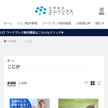
ホーム
ウェブ制作事業
ワードプレス制作講座
お客様の声
前田が行
講座はこちらをクリック▶
HOME
こじか
TAG
こじか
新着順
人気順