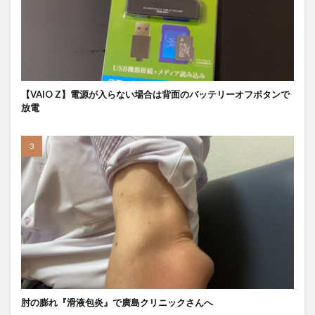
【VAIO Z】電源が入らない場合は背面のバッテリーオフボタンで
放電
肘の膨れ『滑液包炎』で廣島クリニックさんへ