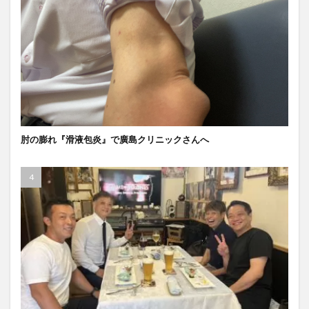
肘の膨れ『滑液包炎』で廣島クリニックさんへ