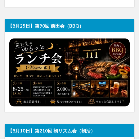
【8月25日】第90回 前田会（BBQ）
【8月10日】第210回 朝リズム会（朝活）