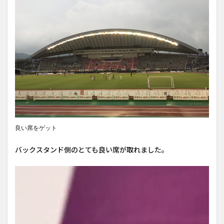
良い席をゲット
バックスタンド側のとても良い席が取れました。
動
画
プ
レ
ー