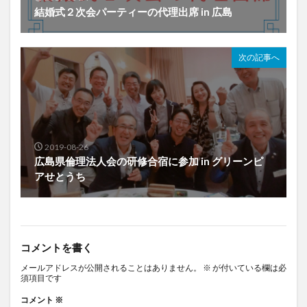
結婚式２次会パーティーの代理出席 in 広島
次の記事へ
2019-08-26
広島県倫理法人会の研修合宿に参加 in グリーンピ
アせとうち
コメントを書く
メールアドレスが公開されることはありません。
※
が付いている欄は必
須項目です
コメント
※