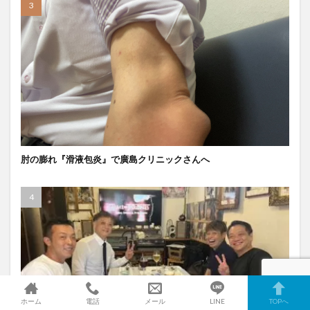
肘の膨れ『滑液包炎』で廣島クリニックさんへ
ホーム
電話
メール
LINE
TOPへ