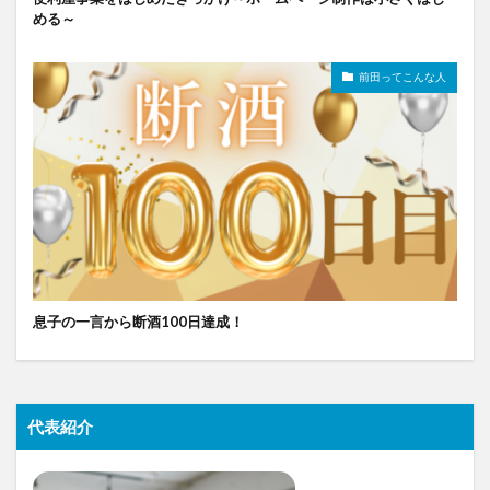
める～
前田ってこんな人
息子の一言から断酒100日達成！
代表紹介