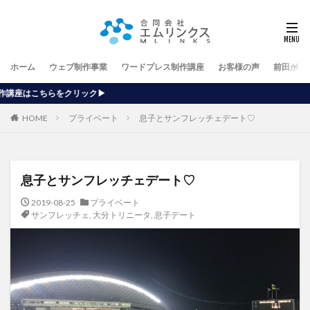
ホーム
ウェブ制作事業
ワードプレス制作講座
お客様の声
前田が行
【ホームペ
HOME
プライベート
息子とサンフレッチェデート♡
息子とサンフレッチェデート♡
2019-08-25
プライベート
サンフレッチェ
,
大分トリニータ
,
息子デート