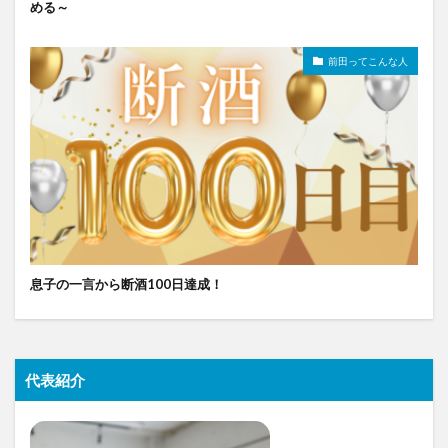
める～
前田ってこんな人
息子の一言から断酒100日達成！
代表紹介