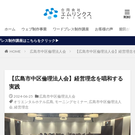
ホーム
ウェブ制作事業
ワードプレス制作講座
お客様の声
前田が行
ク▶
HOME
広島市中区倫理法人会
【広島市中区倫理法人会】経営理念
【広島市中区倫理法人会】経営理念を唱和する
実践
2024-06-25
広島市中区倫理法人会
オリエンタルホテル広島
,
モーニングセミナー
,
広島市中区倫理法人
会
,
経営理念