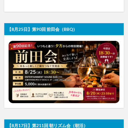
【8月25日】第90回 前田会（BBQ）
【8月17日】第211回 朝リズム会（朝活）