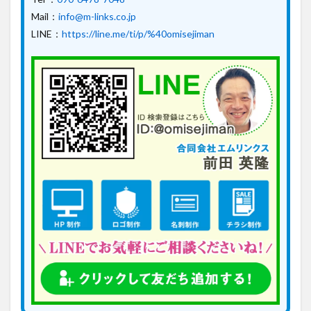
Mail：
info@m-links.co.jp
LINE：
https://line.me/ti/p/%40omisejiman