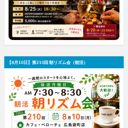
【8月10日】第210回 朝リズム会（朝活）