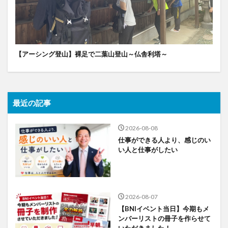
【アーシング登山】裸足で二葉山登山～仏舎利塔～
最近の記事
2026-08-08
仕事ができる人より、感じのい
い人と仕事がしたい
2026-08-07
【BNIイベント当日】今期もメ
ンバーリストの冊子を作らせて
いただきました！