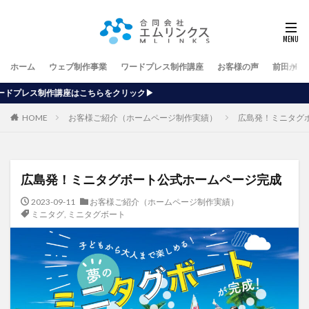
ホーム
ウェブ制作事業
ワードプレス制作講座
お客様の声
前田が行
クリック▶
HOME
お客様ご紹介（ホームページ制作実績）
広島発！ミニタグ
広島発！ミニタグボート公式ホームページ完成
2023-09-11
お客様ご紹介（ホームページ制作実績）
ミニタグ
,
ミニタグボート