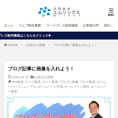
ホーム
ウェブ制作事業
ワードプレス制作講座
お客様の声
前田が行
ック▶
HOME
お役立ち情報
ブログ記事に画像を入れよう！
ブログ記事に画像を入れよう！
2020-10-15
お役立ち情報
SNS集客
,
ウェブ集客
,
ネット集客
,
ブログに画像
,
ブログ集客
,
ホーム
ページリニューアル
,
ホームページ作成
,
ホームページ制作
,
ホームペー
ジ集客