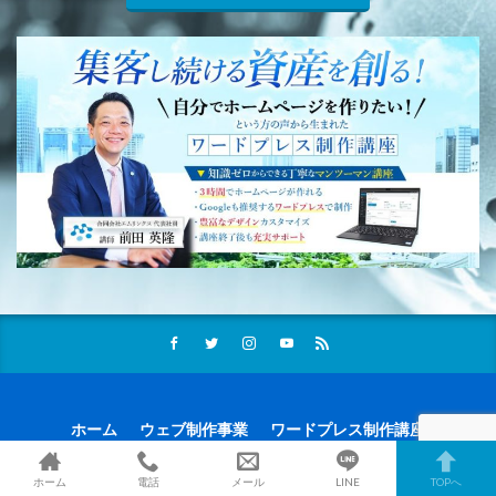
ホーム
ウェブ制作事業
ワードプレス制作講座
お客様の声
前田が行く行くキャンペーン
会社概要
代表プロフィール
求人情報
お問い合わせ
ホーム
電話
メール
LINE
TOPへ