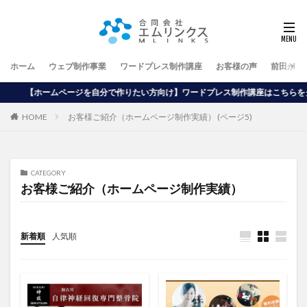
ホーム
ウェブ制作事業
ワードプレス制作講座
お客様の声
前田が行
自分で作りたい方向け】ワードプレス制作講座はこちらをクリック▶
HOME
お客様ご紹介（ホームページ制作実績） (ページ5)
CATEGORY
お客様ご紹介（ホームページ制作実績）
新着順
人気順