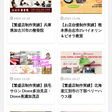
2023-11-10
2023-11-06
【繁盛店制作実績】兵庫
【お店自慢制作実績】熊
県加古川市の整骨院
本県合志市のバイオリン
＆ビオラ教室
2023-11-03
2023-10-27
【繁盛店制作実績】脱毛
【繁盛店制作実績】北海
サロン Dione多治見店・
道江別市の下宿ベリーハ
Dione美濃加茂店
ウス様