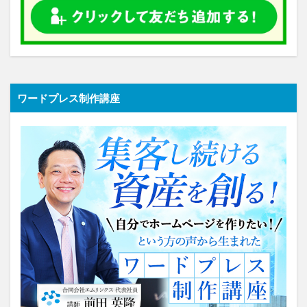
ワードプレス制作講座