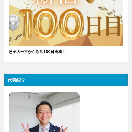
息子の一言から断酒100日達成！
代表紹介