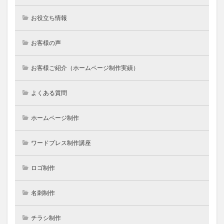
お役立ち情報
お客様の声
お客様ご紹介（ホームページ制作実績）
よくある質問
ホームページ制作
ワードプレス制作講座
ロゴ制作
名刺制作
チラシ制作