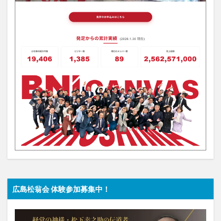
広島松翁会 体験参加募集中！