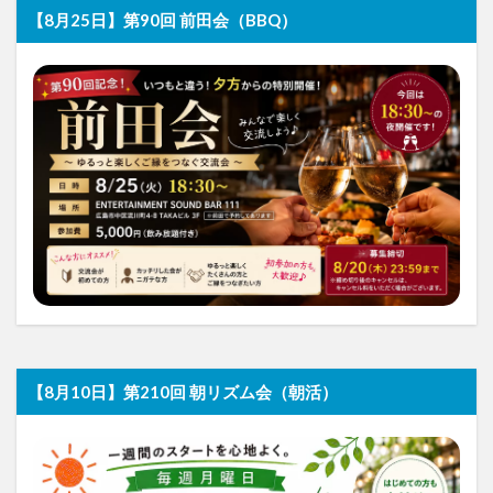
【8月25日】第90回 前田会（BBQ）
【8月10日】第210回 朝リズム会（朝活）