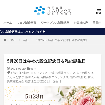
ホーム
ウェブ制作事業
ワードプレス制作講座
お客様の声
前田が行
ック▶
HOME
会社
5月28日は会社の設立記念日＆私の誕生日
5月28日は会社の設立記念日＆私の誕生日
2026-05-29
会社
5月28日
,
9期目
,
エムリンクス
,
ご縁に感謝
,
ランチ会
,
人との繋がり
,
人と人を繋ぐ
,
倫理法人会
,
合同会社エムリンクス
,
感謝の気持ち
,
朝活
,
異業種交流会
,
経営理念
,
設立記念日
,
誕生日