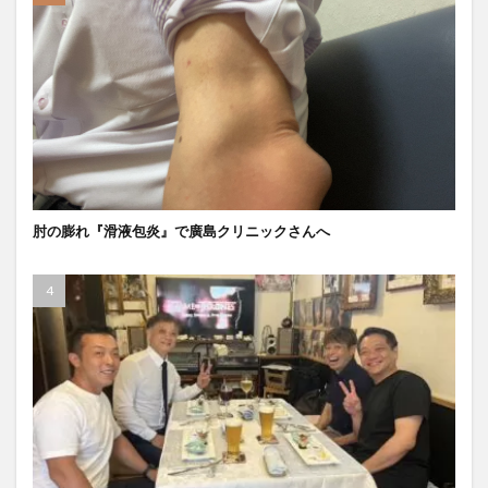
肘の膨れ『滑液包炎』で廣島クリニックさんへ