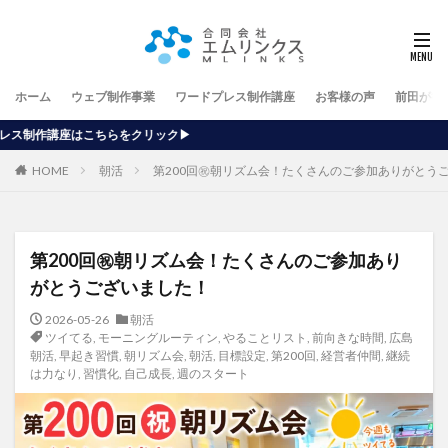
ホーム
ウェブ制作事業
ワードプレス制作講座
お客様の声
前田が行
▶
HOME
朝活
第200回㊗️朝リズム会！たくさんのご参加ありがとう
第200回㊗️朝リズム会！たくさんのご参加あり
がとうございました！
2026-05-26
朝活
ツイてる
,
モーニングルーティン
,
やることリスト
,
前向きな時間
,
広島
朝活
,
早起き習慣
,
朝リズム会
,
朝活
,
目標設定
,
第200回
,
経営者仲間
,
継続
は力なり
,
習慣化
,
自己成長
,
週のスタート