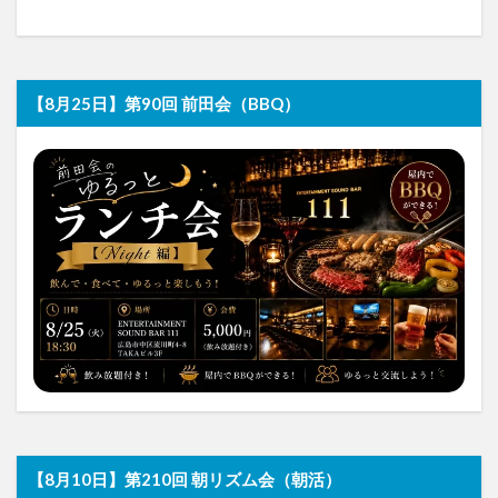
【8月25日】第90回 前田会（BBQ）
【8月10日】第210回 朝リズム会（朝活）