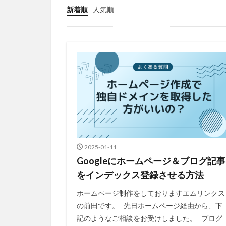
新着順
人気順
2025-01-11
Googleにホームページ＆ブログ記事
をインデックス登録させる方法
ホームページ制作をしておりますエムリンクス
の前田です。 先日ホームページ経由から、下
記のようなご相談をお受けしました。 ブログ