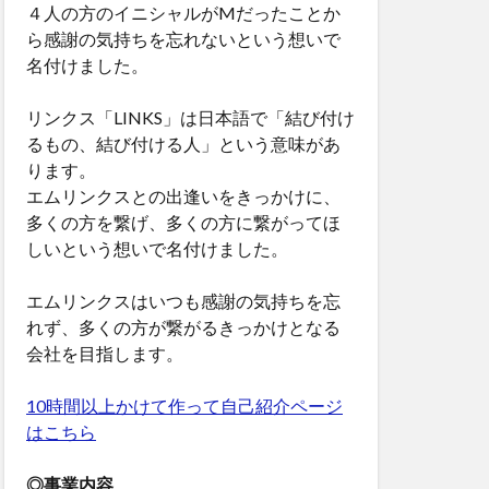
４人の方のイニシャルがMだったことか
ら感謝の気持ちを忘れないという想いで
名付けました。
リンクス「LINKS」は日本語で「結び付け
るもの、結び付ける人」という意味があ
ります。
エムリンクスとの出逢いをきっかけに、
多くの方を繋げ、多くの方に繋がってほ
しいという想いで名付けました。
エムリンクスはいつも感謝の気持ちを忘
れず、多くの方が繋がるきっかけとなる
会社を目指します。
10時間以上かけて作って自己紹介ページ
はこちら
◎事業内容