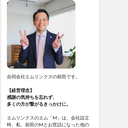
合同会社エムリンクスの前田です。
【経営理念】
感謝の気持ちを忘れず、
多くの方が繋がるきっかけに。
エムリンクスのエム「M」は、会社設立
時、私、前田のMとお世話になった他の