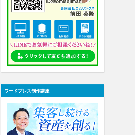
ワードプレス制作講座