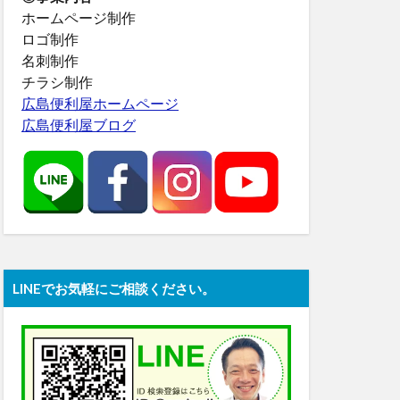
ホームページ制作
ロゴ制作
名刺制作
チラシ制作
広島便利屋ホームページ
広島便利屋ブログ
LINEでお気軽にご相談ください。