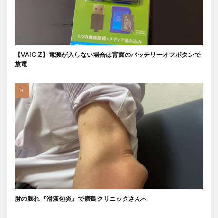
【VAIO Z】電源が入らない場合は背面のバッテリーオフボタンで
放電
肘の膨れ『滑液包炎』で廣島クリニックさんへ