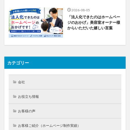
2026-08-05
「法人化できたのはホームペー
ジのおかげ」美容室オーナー様
からいただいた嬉しい言葉
カテゴリー
会社
お役立ち情報
お客様の声
お客様ご紹介（ホームページ制作実績）