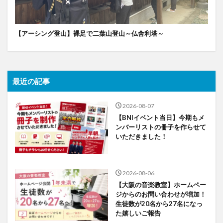
【アーシング登山】裸足で二葉山登山～仏舎利塔～
最近の記事
2026-08-07
【BNIイベント当日】今期もメ
ンバーリストの冊子を作らせて
いただきました！
2026-08-06
【大阪の音楽教室】ホームペー
ジからのお問い合わせが増加！
生徒数が20名から27名になっ
た嬉しいご報告