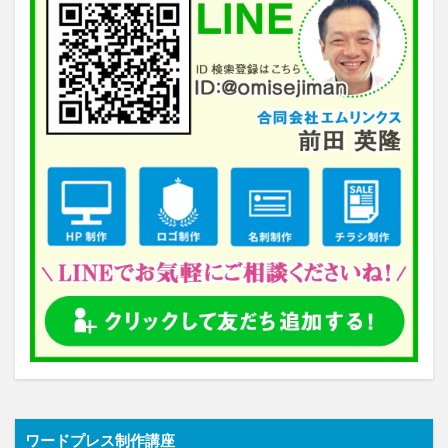
ワードプレス制作講座