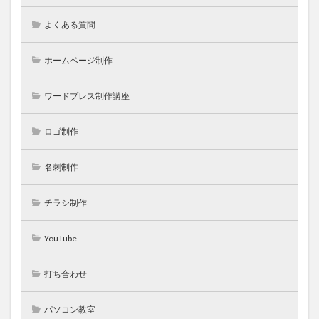
よくある質問
ホームページ制作
ワードプレス制作講座
ロゴ制作
名刺制作
チラシ制作
YouTube
打ち合わせ
パソコン教室