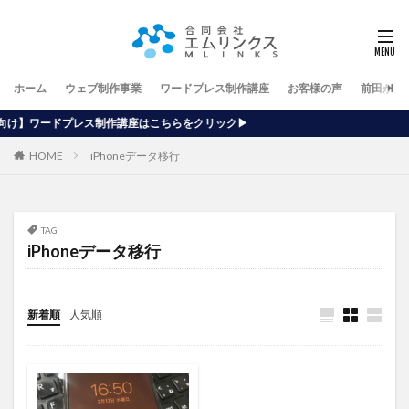
ホーム
ウェブ制作事業
ワードプレス制作講座
お客様の声
前田が行
作講座はこちらをクリック▶
HOME
iPhoneデータ移行
TAG
iPhoneデータ移行
新着順
人気順