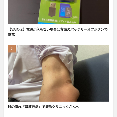
【VAIO Z】電源が入らない場合は背面のバッテリーオフボタンで
放電
肘の膨れ『滑液包炎』で廣島クリニックさんへ