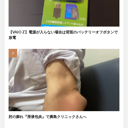
【VAIO Z】電源が入らない場合は背面のバッテリーオフボタンで
放電
肘の膨れ『滑液包炎』で廣島クリニックさんへ