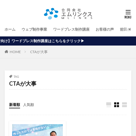
ホーム
ウェブ制作事業
ワードプレス制作講座
お客様の声
前田が行
作講座はこちらをクリック▶
HOME
CTAが大事
TAG
CTAが大事
新着順
人気順