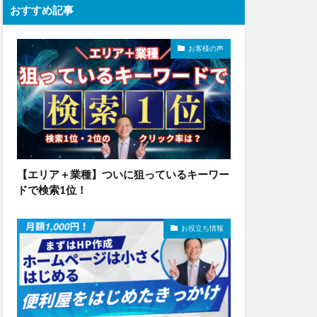
おすすめ記事
お客様の声
【エリア＋業種】ついに狙っているキーワー
ドで検索1位！
お役立ち情報