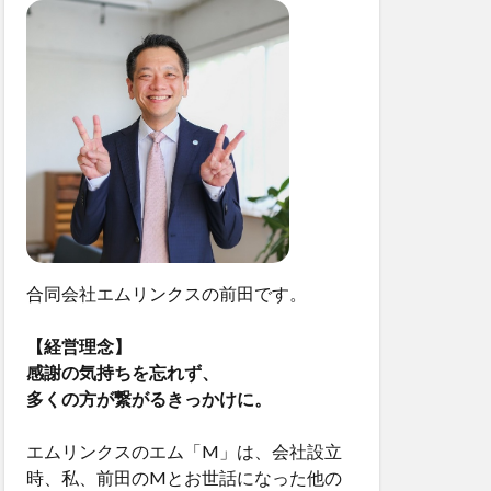
合同会社エムリンクスの前田です。
【経営理念】
感謝の気持ちを忘れず、
多くの方が繋がるきっかけに。
エムリンクスのエム「M」は、会社設立
時、私、前田のMとお世話になった他の