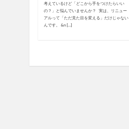
考えているけど「どこから手をつけたらいい
の？」と悩んでいませんか？ 実は、リニュー
アルって「ただ見た目を変える」だけじゃない
んです。 &n […]