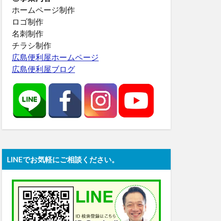
ホームページ制作
ロゴ制作
名刺制作
チラシ制作
広島便利屋ホームページ
広島便利屋ブログ
LINEでお気軽にご相談ください。