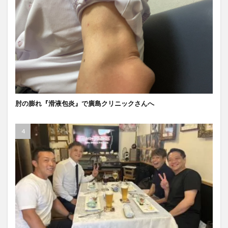
肘の膨れ『滑液包炎』で廣島クリニックさんへ