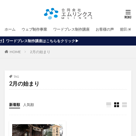
ホーム
ウェブ制作事業
ワードプレス制作講座
お客様の声
前田が行
作講座はこちらをクリック▶
HOME
2月の始まり
TAG
2月の始まり
新着順
人気順