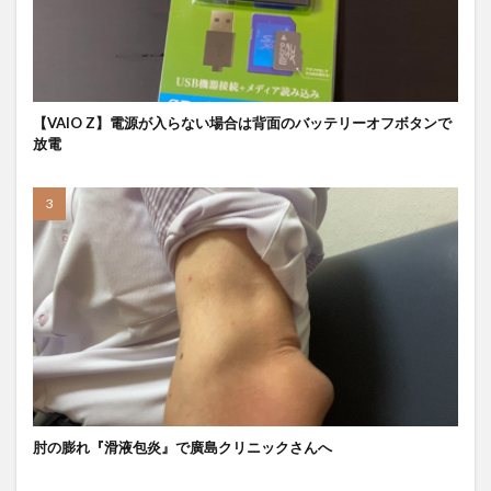
【VAIO Z】電源が入らない場合は背面のバッテリーオフボタンで
放電
肘の膨れ『滑液包炎』で廣島クリニックさんへ