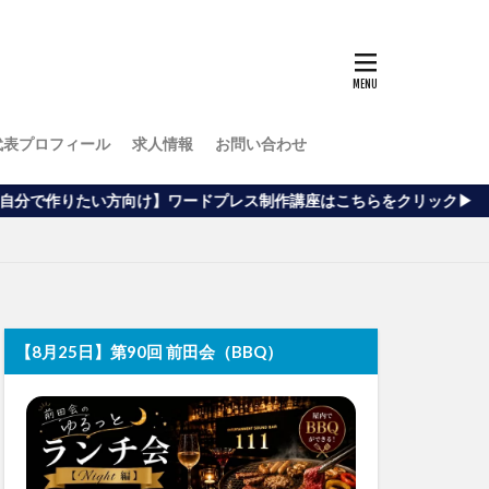
代表プロフィール
求人情報
お問い合わせ
け】ワードプレス制作講座はこちらをクリック▶
【8月25日】第90回 前田会（BBQ）