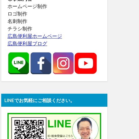
ホームページ制作
ロゴ制作
名刺制作
チラシ制作
広島便利屋ホームページ
広島便利屋ブログ
LINEでお気軽にご相談ください。