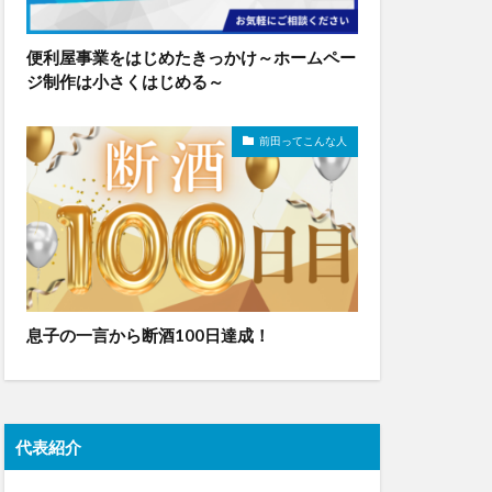
便利屋事業をはじめたきっかけ～ホームペー
ジ制作は小さくはじめる～
前田ってこんな人
息子の一言から断酒100日達成！
代表紹介