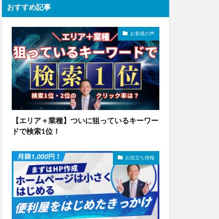
おすすめ記事
お客様の声
【エリア＋業種】ついに狙っているキーワー
ドで検索1位！
お役立ち情報