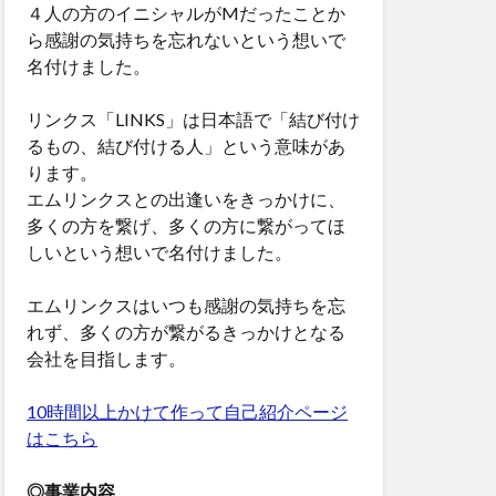
４人の方のイニシャルがMだったことか
ら感謝の気持ちを忘れないという想いで
名付けました。
リンクス「LINKS」は日本語で「結び付け
るもの、結び付ける人」という意味があ
ります。
エムリンクスとの出逢いをきっかけに、
多くの方を繋げ、多くの方に繋がってほ
しいという想いで名付けました。
エムリンクスはいつも感謝の気持ちを忘
れず、多くの方が繋がるきっかけとなる
会社を目指します。
10時間以上かけて作って自己紹介ページ
はこちら
◎事業内容