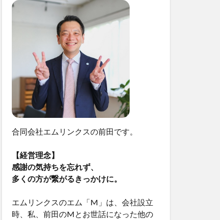
合同会社エムリンクスの前田です。
【経営理念】
感謝の気持ちを忘れず、
多くの方が繋がるきっかけに。
エムリンクスのエム「M」は、会社設立
時、私、前田のMとお世話になった他の