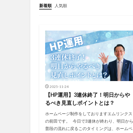
新着順
人気順
2025-11-24
【HP運用】3連休終了！明日からや
るべき見直しポイントとは？
ホームページ制作をしておりますエムリンクス
の前田です。 今日で3連休が終わり、明日か
普段の流れに戻るこのタイミングは、ホームペ