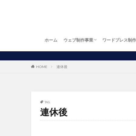
ホーム
ウェブ制作事業
ワードプレス制
お店自慢
繁盛店
ワードプレス制作
LP制作（ランディングページ制作）
ロゴ制作
名刺制作
チラシ制作
お得！開業パック
パソコン出張訪問設定サービス
HOME
連休後
TAG
連休後